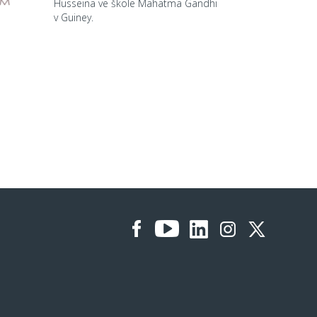
Husseina ve škole Mahatma Gandhi
v Guiney.