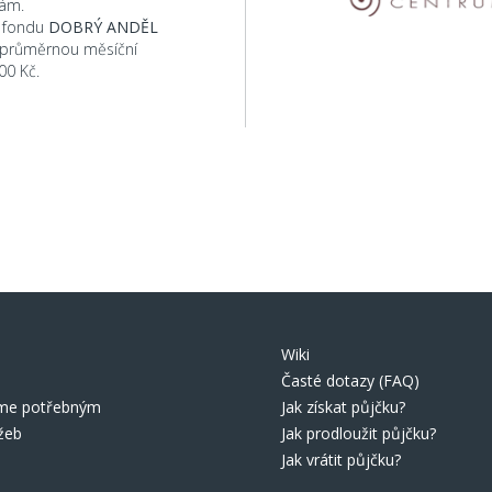
Vám.
 fondu
DOBRÝ ANDĚL
 průměrnou měsíční
00 Kč.
Wiki
Časté dotazy (FAQ)
e potřebným
Jak získat půjčku?
žeb
Jak prodloužit půjčku?
Jak vrátit půjčku?