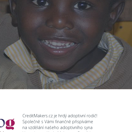
CreditMakers.cz je hrdý adoptivní rodič!
Společně s Vámi finančně přispíváme
na vzdělání našeho adoptivního syna