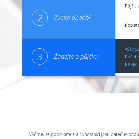
Půjčit 
2
Zvolte období
Poplat
Výše p
3
Žádejte o půjčku
Počet d
RPSN:
Věříme, že podnikatelé a živnostníci jsou páteří ekonom