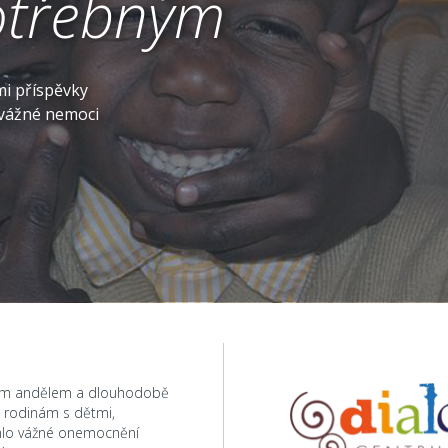
třebným
mi příspěvky
é vážné nemoci
ým andělem a dlouhodobě
odinám s dětmi,
hlo vážné onemocnění