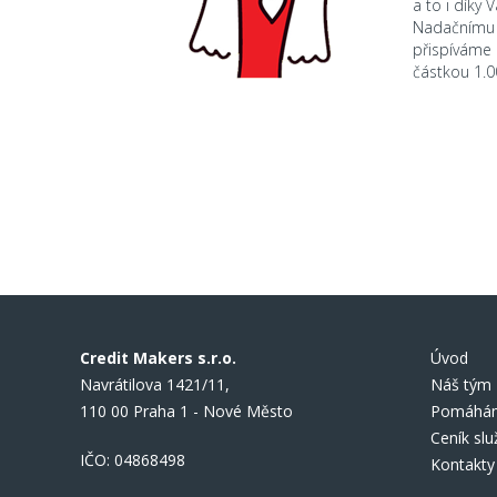
a to i díky 
Nadačnímu
přispíváme
částkou 1.0
Credit Makers s.r.o.
Úvod
Navrátilova 1421/11,
Náš tým
110 00 Praha 1 - Nové Město
Pomáhám
Ceník slu
IČO: 04868498
Kontakty