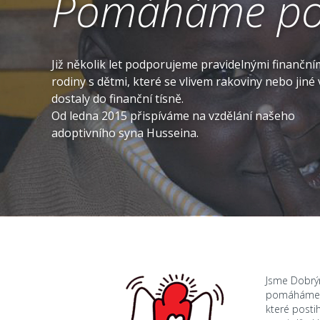
Pomáháme po
Již několik let podporujeme pravidelnými finanční
rodiny s dětmi, které se vlivem rakoviny nebo jin
dostaly do finanční tísně.
Od ledna 2015 přispíváme na vzdělání našeho
adoptivního syna Husseina.
Jsme Dobr
pomáháme r
které posti