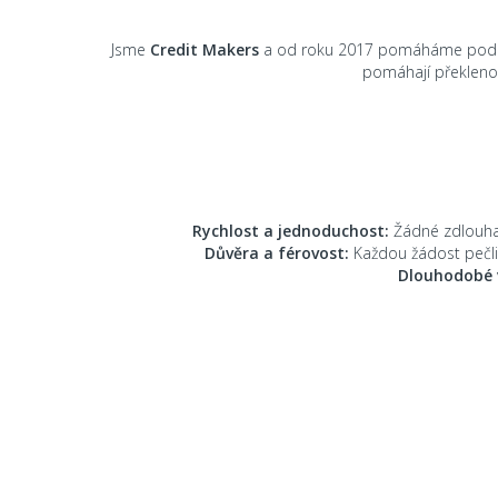
Jsme
Credit Makers
a od roku 2017 pomáháme podn
pomáhají překlenou
Rychlost a jednoduchost:
Žádné zdlouhav
Důvěra a férovost:
Každou žádost pečli
Dlouhodobé 