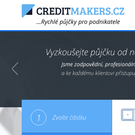
-
1
Zvolte částku