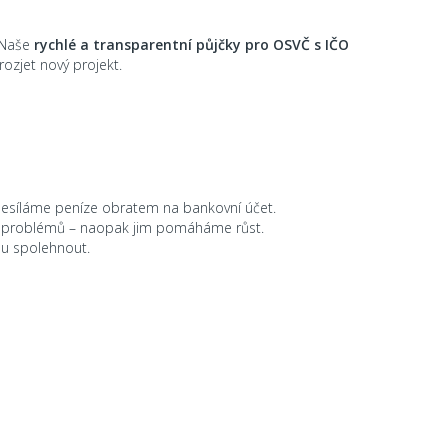
. Naše
rychlé a transparentní půjčky pro OSVČ s IČO
ozjet nový projekt.
odesíláme peníze obratem na bankovní účet.
h problémů – naopak jim pomáháme růst.
ou spolehnout.