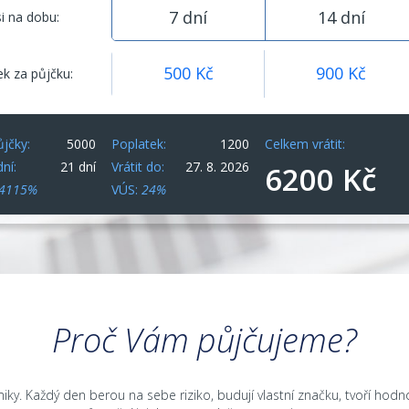
7 dní
14 dní
si na dobu:
500
Kč
900
Kč
ek za půjčku:
ůjčky:
5000
Poplatek:
1200
Celkem vrátit:
ní:
21 dní
Vrátit do:
27. 8. 2026
6200 Kč
4115%
VÚS:
24%
Proč Vám půjčujeme?
iky. Každý den berou na sebe riziko, budují vlastní značku, tvoří hodno