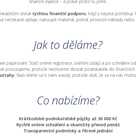
finanční injekce – a právě proto tu jsme.
ikatelům získat
rychlou finanční podporu
, když ji nejvíce potřebují
t nečekané výdaje, nakoupit materiál, pokrýt provozní náklady nebo r
Jak to děláme?
é papírování. Stačí online registrace, ověření údajů a po schválení 
vě posuzujeme, protože nechceme dostat podnikatele do finančníc
vztahy:
Naši klienti se k nám vracejí, protože vědí, že se na nás moh
Co nabízíme?
Krátkodobé podnikatelské půjčky až 30 000 Kč
Rychlé online schválení a okamžitý převod peněz
Transparentní podmínky a férové jednání