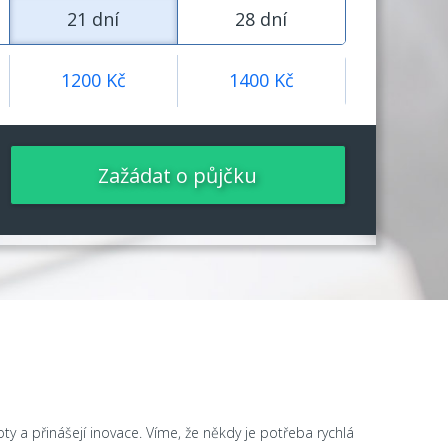
21 dní
28 dní
1200
Kč
1400
Kč
Zažádat o půjčku
ty a přinášejí inovace. Víme, že někdy je potřeba rychlá