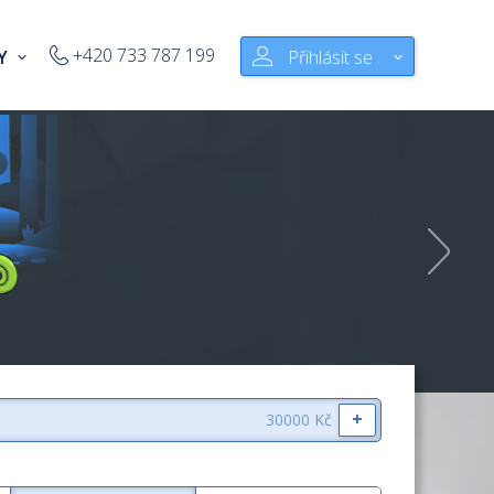
+420 733 787 199
Y
Přihlásit se
+
30000 Kč