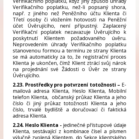
Verifikačního poplatku, když jiný způsob úhrady
Verifikačního poplatku, než-li popsaný shora,
např. z jiného než Peněžního účtu Klienta či
Třetí osoby či vložením hotovosti na Peněžní
účet Úvěrujícího, není přípustný. Zaplacený
Verifikační poplatek nezavazuje Úvěrujícího k
poskytnutí Klientem požadovaného úvěru.
Neprovedením úhrady Verifikačního poplatku
stanovenou formou a termínu ze strany Klienta
se má automaticky za to, že registrační proces
Klienta je ukončen, čímž Klient ztrácí svůj nárok
na projednání své Žádosti o Úvěr ze strany
Úvěrujícího.
2.23. Prostředky pro potvrzení totožnosti –
E-
mailová adresa Klienta, Heslo Klienta, Mobilní
telefon Klienta, občanský průkaz Klienta a jeho
číslo či jiný průkaz totožnosti Klienta a jeho
číslo, trvalé bydliště a doručovací či faktická
adresa Klienta.
2.24. Heslo Klienta -
jedinečné přístupové údaje
Klienta, sestávající z kombinace čísel a písmen
výlučně zvolená Klientem, do Sekce klientského