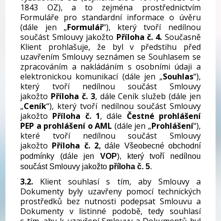
1843 OZ), a to zejména prostřednictvím
Formuláře pro standardní informace o úvěru
(dále jen „
Formulář
“), který tvoří nedílnou
součást Smlouvy jakožto
Příloha č. 4.
Současně
Klient prohlašuje, že byl v předstihu před
uzavřením Smlouvy seznámen se Souhlasem se
zpracováním a nakládáním s osobními údaji a
elektronickou komunikací (dále jen „
Souhlas
“),
který tvoří nedílnou součást Smlouvy
jakožto
Příloha č. 3
, dále Ceník služeb (dále jen
„
Ceník
“), který tvoří nedílnou součást Smlouvy
jakožto
Příloha č. 1
,
dále
Čestné prohlášení
PEP a prohlášení o AML
(dále jen „
Prohlášení
“),
které tvoří nedílnou součást Smlouvy
jakožto
Příloha č. 2
,
dále Všeobecné obchodní
podmínky (dále jen
VOP
), který tvoří nedílnou
součást Smlouvy jakožto
příloha č. 5
.
3.2.
Klient souhlasí s tím, aby Smlouvy a
Dokumenty byly uzavřeny pomocí technických
prostředků bez nutnosti podepsat Smlouvu a
Dokumenty v listinné podobě, tedy souhlasí