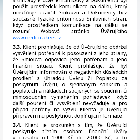
s tím, aby k uzavření Smlouvy a Dokumentů byl
použit prostředek komunikace na dálku, který
umožňuje uzavřít Smlouvu a Dokumenty bez
současné fyzické přítomnosti Smluvních stran,
když prostředkem komunikace na dálku se
rozumí Webová stránka Úvěrujícího
www.creditmakers.cz
.
3.3.
Klient prohlašuje, že od Úvěrujícího obdržel
vysvětlení potřebná k posouzení z jeho strany,
že Smlouva odpovídá jeho potřebám a jeho
finanční situaci. Klient prohlašuje, že byl
Úvěrujícím informován o negativních důsledcích
prodlení s úhradou Úvěru či Poplatku za
poskytnutí Úvěru, o sjednaných sankcích a
poplatcích a nákladech spojených se soudním či
mimosoudním vymáháním pohledávek, když
další poučení či vysvětlení nevyžaduje a pro
případ potřeby na výzvu Klienta je Úvěrující
připraven mu poskytnout doplňující informace.
3.4.
Klient je srozuměn s tím, že Úvěrující
poskytuje třetím osobám finanční úvěry
v rozsahu od 1.000 Kč do 20.000 Kč, a to