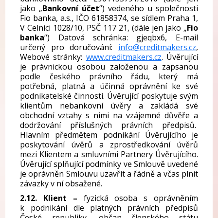
jako „
Bankovní účet
“) vedeného u společnosti
Fio banka, a.s., IČO 61858374, se sídlem Praha 1,
V Celnici 1028/10, PSČ 117 21, (dále jen jako „
Fio
banka
“) Datová schránka: gjeqbx6, E-mail
určený pro doručování:
info@creditmakers.cz
,
Webové stránky:
www.creditmakers.cz
. Úvěrující
je právnickou osobou založenou a zapsanou
podle českého právního řádu, který má
potřebná, platná a účinná oprávnění ke své
podnikatelské činnosti. Úvěrující poskytuje svým
klientům nebankovní úvěry a zakládá své
obchodní vztahy s nimi na vzájemné důvěře a
dodržování příslušných právních předpisů.
Hlavním předmětem podnikání Úvěrujícího je
poskytování úvěrů a zprostředkování úvěrů
mezi Klientem a smluvními Partnery Úvěrujícího.
Úvěrující splňující podmínky ve Smlouvě uvedené
je oprávněn Smlouvu uzavřít a řádně a včas plnit
závazky v ní obsažené.
2.12. Klient –
fyzická osoba s oprávněním
k podnikání dle platných právních předpisů
České republiky, občan členského státu