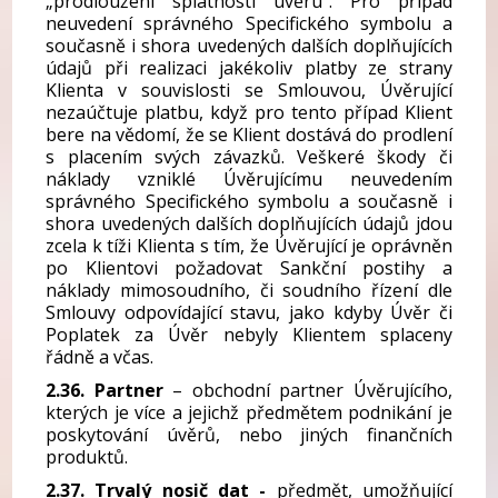
„prodloužení splatnosti úvěru“. Pro případ
neuvedení správného Specifického symbolu a
současně i shora uvedených dalších doplňujících
údajů při realizaci jakékoliv platby ze strany
Klienta v souvislosti se Smlouvou, Úvěrující
nezaúčtuje platbu, když pro tento případ Klient
bere na vědomí, že se Klient dostává do prodlení
s placením svých závazků. Veškeré škody či
náklady vzniklé Úvěrujícímu neuvedením
správného Specifického symbolu a současně i
shora uvedených dalších doplňujících údajů jdou
zcela k tíži Klienta s tím, že Úvěrující je oprávněn
po Klientovi požadovat Sankční postihy a
náklady mimosoudního, či soudního řízení dle
Smlouvy odpovídající stavu, jako kdyby Úvěr či
Poplatek za Úvěr nebyly Klientem splaceny
řádně a včas.
2.36.
Partner
– obchodní partner Úvěrujícího,
kterých je více a jejichž předmětem podnikání je
poskytování úvěrů, nebo jiných finančních
produktů.
2.37. Trvalý nosič dat -
předmět, umožňující