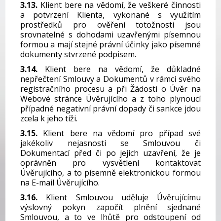
3.13.
Klient bere na vědomí, že veškeré činnosti
a potvrzení Klienta, vykonané s využitím
prostředků pro ověření totožnosti jsou
srovnatelné s dohodami uzavřenými písemnou
formou a mají stejné právní účinky jako písemné
dokumenty stvrzené podpisem.
3.14.
Klient bere na vědomí, že důkladné
nepřečtení Smlouvy a Dokumentů v rámci svého
registračního procesu a při Žádosti o Úvěr na
Webové stránce Úvěrujícího a z toho plynoucí
případné negativní právní dopady či sankce jdou
zcela k jeho tíži.
3.15.
Klient bere na vědomí pro případ své
jakékoliv nejasnosti se Smlouvou či
Dokumentací před či po jejich uzavření, že je
oprávněn pro vysvětlení kontaktovat
Úvěrujícího, a to písemně elektronickou formou
na E-mail Úvěrujícího.
3.16.
Klient Smlouvou uděluje Úvěrujícímu
výslovný pokyn započít plnění sjednané
Smlouvou, a to ve lhůtě pro odstoupení od