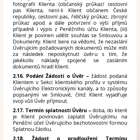
fotografií Klienta (občanský průkaz/ cestovní
pas Klienta, není-li Klient občanem České
republiky, cestovní pas, řidičský průkaz, zbrojní
průkaz apod. a dále potvrzení o výši příjmů
případně i výpis z Peněžního účtu Klienta, (iii)
Klient je povinen udělit souhlas se Smlouvou a
Dokumenty. Klient bere na vědomí, že nezaslání
Úvěrujícím požadovaných dokumentů může míti
za následek neposkytnutí úvěru s tím, že
jakékoliv náklady spojené se zasláním
dokumentů hradí Klient.
2.16. Podání Žádosti o Úvěr –
žádost podaná
Klientem v Sekci klientského profilu v systému
Úvěrujícího Elektronickými kanály, a to způsoby
popsanými ve Smlouvě, čímž Klient vyjadřuje
svoji vůli Úvěr přijmout.
2.17. Termín splatnosti Úvěru –
doba, do které
je Klient povinován zaplatit Úvěrujícímu na
Peněžní účet Úvěrujícího bezhotovostní formou
Splatnou částku.
2.18. Žádost o prodloužení Termínu