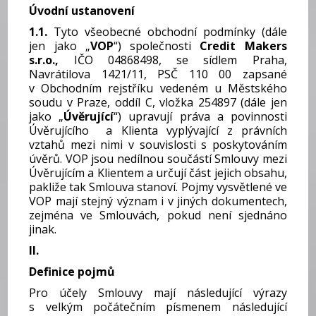
Úvodní ustanovení
1.1.
Tyto všeobecné obchodní podmínky (dále
jen jako „
VOP
“) společnosti
Credit Makers
s.r.o.,
IČO 04868498, se sídlem Praha,
Navrátilova 1421/11, PSČ 110 00 zapsané
v Obchodním rejstříku vedeném u Městského
soudu v Praze, oddíl C, vložka 254897 (dále jen
jako „
Úvěrující
“) upravují práva a povinnosti
Úvěrujícího a Klienta vyplývající z právních
vztahů mezi nimi v souvislosti s poskytováním
úvěrů. VOP jsou nedílnou součástí Smlouvy mezi
Úvěrujícím a Klientem a určují část jejich obsahu,
pakliže tak Smlouva stanoví. Pojmy vysvětlené ve
VOP mají stejný význam i v jiných dokumentech,
zejména ve Smlouvách, pokud není sjednáno
jinak.
II.
Definice pojmů
Pro účely Smlouvy mají následující výrazy
s velkým počátečním písmenem následující