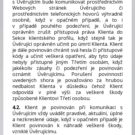
s Úvěrujícím bude komunikovat prostřednictvím
Webových stránek Úvěrujícího či
prostřednictvím telefonických hovorů výhradně
osobně, když v opačném případě, a to i
v případě pouhého podezření, je Úvěrující
oprávněn zrušit přístupová práva Klienta do
Sekce klientského profilu, když stejně tak je
Úvěrující oprávněn učinit po úmrtí Klienta. Klient
je dále povinován chránit svá hesla či přístupové
kódy a učinit veškerá opatření, aby tyto údaje
nebyly přístupné jiným Třetím osobám, když
jakékoliv zásahy či podezření je povinován
oznámit Úvěrujícímu. Porušení povinností
uvedených shora je považováno za hrubou
nedbalost Klienta v důsledku čehož Klient
odpovídá v plné výši za veškeré škody
způsobené Klientovi Třetí osobou.
4.2.
Klient je povinován při komunikaci s
Úvěrujícím vždy uvádět pravdivé, aktuální, úplné
a nezkreslené údaje, když v opačném případě je
Klient povinován k náhradě veškeré škody,
vzniklé Úvěrujícímu.