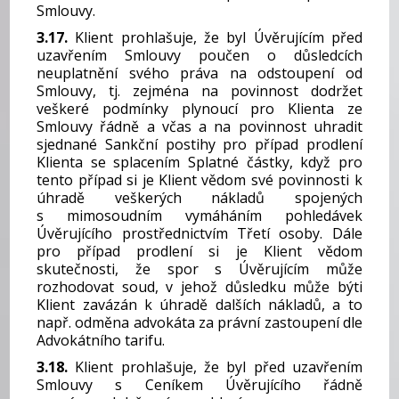
Smlouvy.
3.17.
Klient prohlašuje, že byl Úvěrujícím před
uzavřením Smlouvy poučen o důsledcích
neuplatnění svého práva na odstoupení od
Smlouvy, tj. zejména na povinnost dodržet
veškeré podmínky plynoucí pro Klienta ze
Smlouvy řádně a včas a na povinnost uhradit
sjednané Sankční postihy pro případ prodlení
Klienta se splacením Splatné částky, když pro
tento případ si je Klient vědom své povinnosti k
úhradě veškerých nákladů spojených
s mimosoudním vymáháním pohledávek
Úvěrujícího prostřednictvím Třetí osoby. Dále
pro případ prodlení si je Klient vědom
skutečnosti, že spor s Úvěrujícím může
rozhodovat soud, v jehož důsledku může býti
Klient zavázán k úhradě dalších nákladů, a to
např. odměna advokáta za právní zastoupení dle
Advokátního tarifu.
3.18.
Klient prohlašuje, že byl před uzavřením
Smlouvy s Ceníkem Úvěrujícího řádně