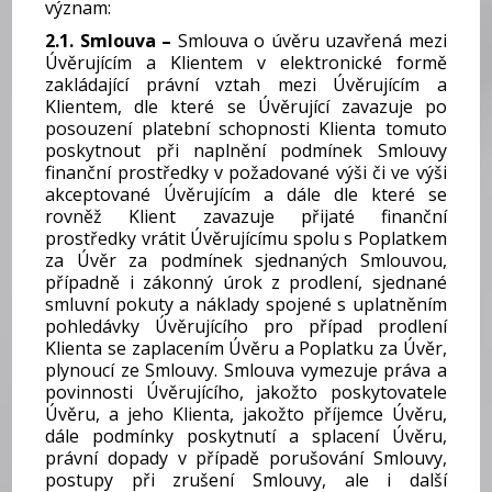
význam:
2.1. Smlouva –
Smlouva o úvěru uzavřená mezi
Úvěrujícím a Klientem v elektronické formě
zakládající právní vztah mezi Úvěrujícím a
Klientem, dle které se Úvěrující zavazuje po
posouzení platební schopnosti Klienta tomuto
poskytnout při naplnění podmínek Smlouvy
finanční prostředky v požadované výši či ve výši
akceptované Úvěrujícím a dále dle které se
rovněž Klient zavazuje přijaté finanční
prostředky vrátit Úvěrujícímu spolu s Poplatkem
za Úvěr za podmínek sjednaných Smlouvou,
případně i zákonný úrok z prodlení, sjednané
smluvní pokuty a náklady spojené s uplatněním
pohledávky Úvěrujícího pro případ prodlení
Klienta se zaplacením Úvěru a Poplatku za Úvěr,
plynoucí ze Smlouvy. Smlouva vymezuje práva a
povinnosti Úvěrujícího, jakožto poskytovatele
Úvěru, a jeho Klienta, jakožto příjemce Úvěru,
dále podmínky poskytnutí a splacení Úvěru,
právní dopady v případě porušování Smlouvy,
postupy při zrušení Smlouvy, ale i další