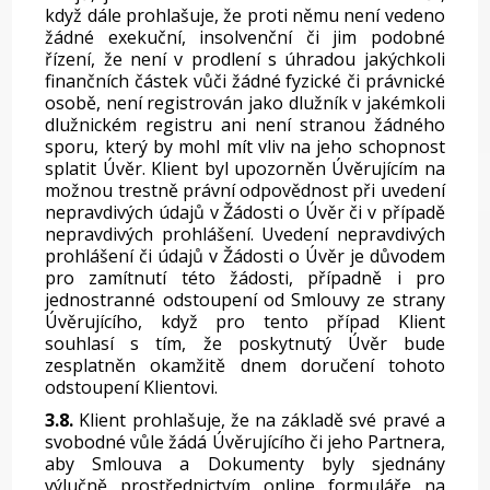
když dále prohlašuje, že proti němu není vedeno
žádné exekuční, insolvenční či jim podobné
řízení, že není v prodlení s úhradou jakýchkoli
finančních částek vůči žádné fyzické či právnické
osobě, není registrován jako dlužník v jakémkoli
dlužnickém registru ani není stranou žádného
sporu, který by mohl mít vliv na jeho schopnost
splatit Úvěr. Klient byl upozorněn Úvěrujícím na
možnou trestně právní odpovědnost při uvedení
nepravdivých údajů v Žádosti o Úvěr či v případě
nepravdivých prohlášení. Uvedení nepravdivých
prohlášení či údajů v Žádosti o Úvěr je důvodem
pro zamítnutí této žádosti, případně i pro
jednostranné odstoupení od Smlouvy ze strany
Úvěrujícího, když pro tento případ Klient
souhlasí s tím, že poskytnutý Úvěr bude
zesplatněn okamžitě dnem doručení tohoto
odstoupení Klientovi.
3.8.
Klient prohlašuje, že na základě své pravé a
svobodné vůle žádá Úvěrujícího či jeho Partnera,
aby Smlouva a Dokumenty byly sjednány
výlučně prostřednictvím online formuláře na