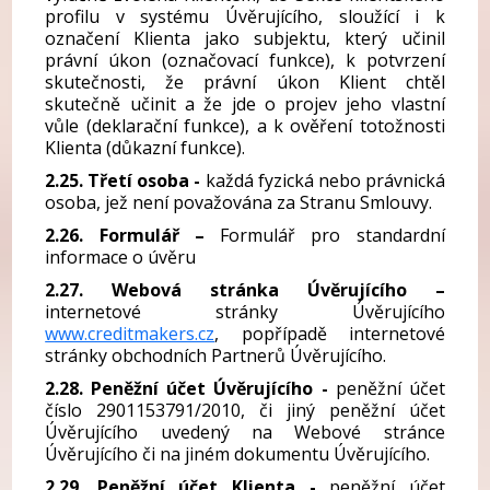
profilu v systému Úvěrujícího, sloužící i k
označení Klienta jako subjektu, který učinil
právní úkon (označovací funkce), k potvrzení
skutečnosti, že právní úkon Klient chtěl
skutečně učinit a že jde o projev jeho vlastní
vůle (deklarační funkce), a k ověření totožnosti
Klienta (důkazní funkce).
2.25. Třetí osoba -
každá fyzická nebo právnická
osoba, jež není považována za Stranu Smlouvy.
2.26. Formulář –
Formulář pro standardní
informace o úvěru
2.27. Webová stránka Úvěrujícího –
internetové stránky Úvěrujícího
www.creditmakers.cz
, popřípadě internetové
stránky obchodních Partnerů Úvěrujícího.
2.28. Peněžní účet Úvěrujícího -
peněžní účet
číslo 2901153791/2010, či jiný peněžní účet
Úvěrujícího uvedený na Webové stránce
Úvěrujícího či na jiném dokumentu Úvěrujícího.
2.29. Peněžní účet Klienta -
peněžní účet