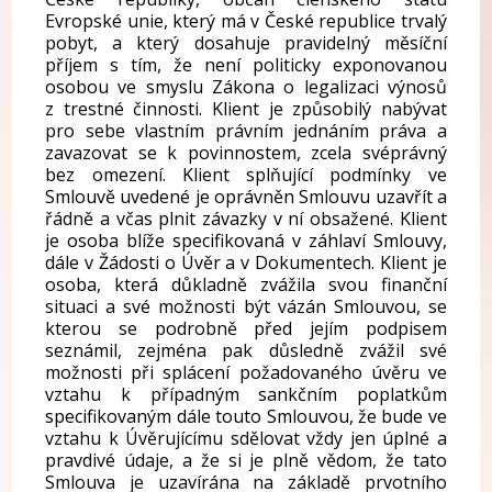
Evropské unie, který má v České republice trvalý
pobyt, a který dosahuje pravidelný měsíční
příjem s tím, že není politicky exponovanou
osobou ve smyslu Zákona o legalizaci výnosů
z trestné činnosti. Klient je způsobilý nabývat
pro sebe vlastním právním jednáním práva a
zavazovat se k povinnostem, zcela svéprávný
bez omezení. Klient splňující podmínky ve
Smlouvě uvedené je oprávněn Smlouvu uzavřít a
řádně a včas plnit závazky v ní obsažené. Klient
je osoba blíže specifikovaná v záhlaví Smlouvy,
dále v Žádosti o Úvěr a v Dokumentech. Klient je
osoba, která důkladně zvážila svou finanční
situaci a své možnosti být vázán Smlouvou, se
kterou se podrobně před jejím podpisem
seznámil, zejména pak důsledně zvážil své
možnosti při splácení požadovaného úvěru ve
vztahu k případným sankčním poplatkům
specifikovaným dále touto Smlouvou, že bude ve
vztahu k Úvěrujícímu sdělovat vždy jen úplné a
pravdivé údaje, a že si je plně vědom, že tato
Smlouva je uzavírána na základě prvotního