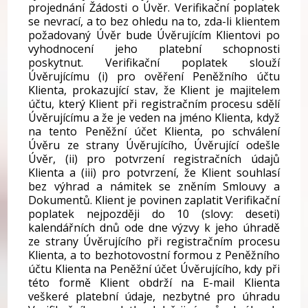
projednání Žádosti o Úvěr. Verifikační poplatek
se nevrací, a to bez ohledu na to, zda-li klientem
požadovaný Úvěr bude Úvěrujícím Klientovi po
vyhodnocení jeho platební schopnosti
poskytnut. Verifikační poplatek slouží
Úvěrujícímu (i) pro ověření Peněžního účtu
Klienta, prokazující stav, že Klient je majitelem
účtu, který Klient při registračním procesu sdělí
Úvěrujícímu a že je veden na jméno Klienta, když
na tento Peněžní účet Klienta, po schválení
Úvěru ze strany Úvěrujícího, Úvěrující odešle
Úvěr, (ii) pro potvrzení registračních údajů
Klienta a (iii) pro potvrzení, že Klient souhlasí
bez výhrad a námitek se zněním Smlouvy a
Dokumentů. Klient je povinen zaplatit Verifikační
poplatek nejpozději do 10 (slovy: deseti)
kalendářních dnů ode dne výzvy k jeho úhradě
ze strany Úvěrujícího při registračním procesu
Klienta, a to bezhotovostní formou z Peněžního
účtu Klienta na Peněžní účet Úvěrujícího, kdy při
této formě Klient obdrží na E-mail Klienta
veškeré platební údaje, nezbytné pro úhradu