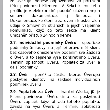
že Úvěrující nenese odpovědnost za porušení
této povinnosti Klientem. V Sekci klientského
profilu je v elektronické podobě uložena nejen
smluvní dokumentace, tj. Smlouva i
Dokumentace, ke čtení a zároveň i k tisku, ale i
údaje o Smluvních stranách a jejich vzájemné
komunikaci, když do této sekce má Klient
umožněn přístup 24 hodin denně.
2.7. Individuální podmínky Úvěru –
specifické
podmínky Smlouvy, na jejíž přípravu měl Klient
bez časového omezení vliv podáním své Žádosti
o Úvěr, a to zejména výše konkrétního Úvěru,
Termín splatnosti Úvěru, Poplatek za Úvěr a
další podmínky.
2.8. Úvěr –
peněžitá částka, kterou Úvěrující
poskytne Klientovi na základě Individuálních
podmínek Úvěru.
2.9. Poplatek za Úvěr –
finanční částka, jíž je
Klient povinován Úvěrujícímu za poskytnutí
Úvěru zaplatit, když úhrada tohoto poplatku,
závislá na výši Úvěru a Termínu splatnosti