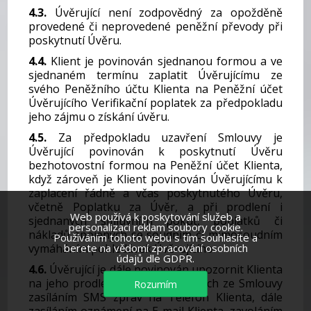
4.3.
Úvěrující není zodpovědný za opožděně
provedené či neprovedené peněžní převody při
poskytnutí Úvěru.
4.4.
Klient je povinován sjednanou formou a ve
sjednaném termínu zaplatit Úvěrujícímu ze
svého Peněžního účtu Klienta na Peněžní účet
Úvěrujícího Verifikační poplatek za předpokladu
jeho zájmu o získání úvěru.
4.5.
Za předpokladu uzavření Smlouvy je
Úvěrující povinován k poskytnutí Úvěru
bezhotovostní formou na Peněžní účet Klienta,
když zároveň je Klient povinován Úvěrujícímu k
zaplacení řádně a včas poskytnutého Úvěru,
včetně Poplatku za Úvěr, a při prodlení i
Web používá k poskytování služeb a
sjednaných smluvních pokut, poplatků či
personalizaci reklam soubory cookie.
nákladů spojených se soudním či mimosoudním
Používáním tohoto webu s tím souhlasíte a
vymáháním pohledávek Úvěrujícího.
berete na vědomí zpracování osobních
údajů dle GDPR.
4.6.
Úvěrující je dále povinován upozornit Klienta
na jeho prodlení a o jeho závazcích ze Smlouvy
Rozumím
zasíláním SMS zpráv na Telefon Klienta, dále