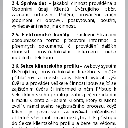
2.4. Správa dat –
jakákoli činnost prováděná s
Osobními údaji Klientů Úvěrujícího: sběr,
záznam, uchování, třídění, provádění změn
(doplnění či opravy), poskytování, použití,
vyhledávání nebo jiná činnost.
2.5. Elektronické kanály –
smluvní Stranami
odsouhlasená forma předávání informací a
písemných dokumentů či provádění dalších
činností prostřednictvím internetu nebo
mobilního telefonu.
2.6. Sekce klientského profilu
– webový systém
Úvěrujícího, prostřednictvím kterého si může
přihlášený a registrovaný Klient vybrat výši
úvěru a provádět veškeré činnosti související se
zajištěním úvěru či informací o něm. Přístup k
Sekci klientského profilu je zabezpečen zadáním
E-mailu Klienta a Heslem Klienta, který si Klient
zvolí v rámci svého registračního procesu, když
Klient je povinován zachovávat mlčenlivost
ohledně všech informací nezbytných k přístupu
do Sekce klientského profilu a bere na vědomí,