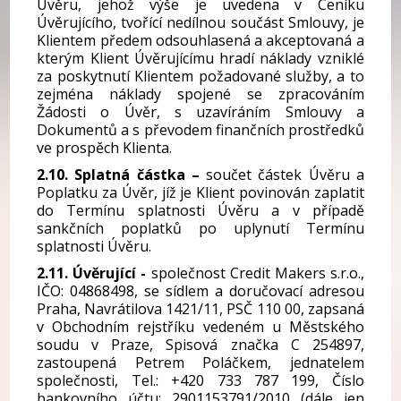
Úvěru, jehož výše je uvedena v Ceníku
Úvěrujícího, tvořící nedílnou součást Smlouvy, je
Klientem předem odsouhlasená a akceptovaná a
kterým Klient Úvěrujícímu hradí náklady vzniklé
za poskytnutí Klientem požadované služby, a to
zejména náklady spojené se zpracováním
Žádosti o Úvěr, s uzavíráním Smlouvy a
Dokumentů a s převodem finančních prostředků
ve prospěch Klienta.
2.10. Splatná částka –
součet částek Úvěru a
Poplatku za Úvěr, jíž je Klient povinován zaplatit
do Termínu splatnosti Úvěru a v případě
sankčních poplatků po uplynutí Termínu
splatnosti Úvěru.
2.11. Úvěrující -
společnost Credit Makers s.r.o.,
IČO: 04868498, se sídlem a doručovací adresou
Praha, Navrátilova 1421/11, PSČ 110 00, zapsaná
v Obchodním rejstříku vedeném u Městského
soudu v Praze, Spisová značka C 254897,
zastoupená Petrem Poláčkem, jednatelem
společnosti, Tel.: +420 733 787 199, Číslo
bankovního účtu: 2901153791/2010 (dále jen