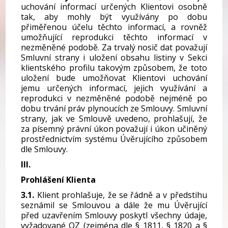
uchování informací určených Klientovi osobně
tak, aby mohly být využívány po dobu
přiměřenou účelu těchto informací, a rovněž
umožňující reprodukci těchto informací v
nezměněné podobě. Za trvalý nosič dat považují
Smluvní strany i uložení obsahu listiny v Sekci
klientského profilu takovým způsobem, že toto
uložení bude umožňovat Klientovi uchování
jemu určených informací, jejich využívání a
reprodukci v nezměněné podobě nejméně po
dobu trvání práv plynoucích ze Smlouvy. Smluvní
strany, jak ve Smlouvě uvedeno, prohlašují, že
za písemný právní úkon považují i úkon učiněný
prostřednictvím systému Úvěrujícího způsobem
dle Smlouvy.
III.
Prohlášení Klienta
3.1.
Klient prohlašuje, že
se řádně a v předstihu
seznámil se Smlouvou a dále že
mu Úvěrující
před uzavřením Smlouvy poskytl všechny údaje,
vyžadované OZ (zejména dle § 1811, § 1820 a §