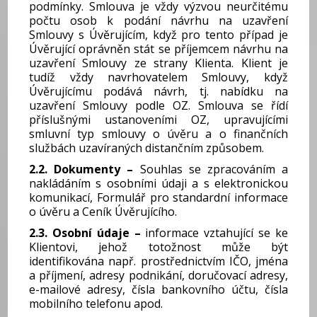
podmínky. Smlouva je vždy výzvou neurčitému
počtu osob k podání návrhu na uzavření
Smlouvy s Úvěrujícím, když pro tento případ je
Úvěrující oprávněn stát se příjemcem návrhu na
uzavření Smlouvy ze strany Klienta. Klient je
tudíž vždy navrhovatelem Smlouvy, když
Úvěrujícímu podává návrh, tj. nabídku na
uzavření Smlouvy podle OZ. Smlouva se řídí
příslušnými ustanoveními OZ, upravujícími
smluvní typ smlouvy o úvěru a o finančních
službách uzavíraných distančním způsobem.
2.2. Dokumenty –
Souhlas se zpracováním a
nakládáním s osobními údaji a s elektronickou
komunikací, Formulář pro standardní informace
o úvěru a Ceník Úvěrujícího.
2.3. Osobní údaje –
informace vztahující se ke
Klientovi, jehož totožnost může být
identifikována např. prostřednictvím IČO, jména
a příjmení, adresy podnikání, doručovací adresy,
e-mailové adresy, čísla bankovního účtu, čísla
mobilního telefonu apod.