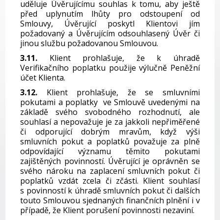
uděluje Úvěrujícímu souhlas k tomu, aby ještě
před uplynutím lhůty pro odstoupení od
Smlouvy, Úvěrující poskytl Klientovi jím
požadovaný a Úvěrujícím odsouhlasený Úvěr či
jinou službu požadovanou Smlouvou.
3.11.
Klient prohlašuje, že k úhradě
Verifikačního poplatku použije výlučně Peněžní
účet Klienta.
3.12.
Klient prohlašuje, že se smluvními
pokutami a poplatky ve Smlouvě uvedenými na
základě svého svobodného rozhodnutí, ale
souhlasí a nepovažuje je za jakkoli nepřiměřené
či odporující dobrým mravům, když výši
smluvních pokut a poplatků považuje za plně
odpovídající významu těmito pokutami
zajištěných povinností. Úvěrující je oprávněn se
svého nároku na zaplacení smluvních pokut či
poplatků vzdát zcela či zčásti. Klient souhlasí
s povinností k úhradě smluvních pokut či dalších
touto Smlouvou sjednaných finančních plnění i v
případě, že Klient porušení povinnosti nezaviní.