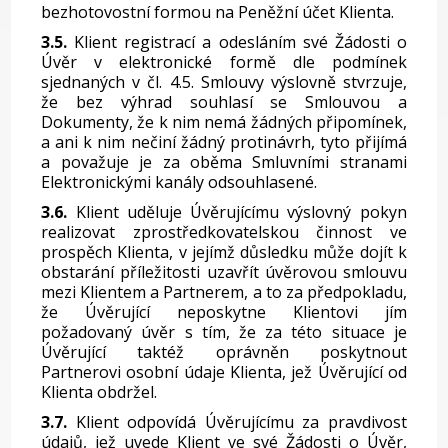
bezhotovostní formou na Peněžní účet Klienta.
3.5.
Klient registrací a odesláním své Žádosti o
Úvěr v elektronické formě dle podmínek
sjednaných v čl. 4.5. Smlouvy výslovně stvrzuje,
že bez výhrad souhlasí se Smlouvou a
Dokumenty, že k nim nemá žádných připomínek,
a ani k nim nečiní žádný protinávrh, tyto přijímá
a považuje je za oběma Smluvními stranami
Elektronickými kanály odsouhlasené.
3.6.
Klient uděluje Úvěrujícímu výslovný pokyn
realizovat zprostředkovatelskou činnost ve
prospěch Klienta, v jejímž důsledku může dojít k
obstarání příležitosti uzavřít úvěrovou smlouvu
mezi Klientem a Partnerem, a to za předpokladu,
že Úvěrující neposkytne Klientovi jím
požadovaný úvěr s tím, že za této situace je
Úvěrující taktéž oprávněn poskytnout
Partnerovi osobní údaje Klienta, jež Úvěrující od
Klienta obdržel.
3.7.
Klient odpovídá Úvěrujícímu za pravdivost
údajů, jež uvede Klient ve své Žádosti o Úvěr,