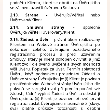
podnětu Klienta, který se obrátil na Úvěrujícího
se zájmem uzavřít úvěrovou Smlouvu.
2.13. Strana –
Úvěrující/Věřitel nebo
Úvěrovaný/Klient.
2.14. Smluvní strany –
společně
Úvěrující/Věřitel i Úvěrovaný/Klient.
2.15. Žádost o Úvěr –
právní úkon realizovaný
Klientem na Webové stránce Úvěrujícího po
dokončení celého, Úvěrujícím požadovaného
registračního procesu a před uzavřením
Smlouvy, který je Klient schopen ovlivnit, a jímž
Klient zvolí dle svého uvážení a svých možností
výši Úvěru, Poplatek za Úvěr, Termín splatnosti
Úvěru, když podmínkou projednání Žádosti o
Úvěr ze strany Úvěrujícího je: (i) Klient je povinen
prostřednictvím Webové stránky Úvěrujícího dle
pokynů se zaregistrovat při prvním podání své
žádosti, řádně vyplnit Žádost o Úvěr a odeslat ji
Úvěrujícímu, (ii) Klient je povinen při své první
registraci zaslat Úvěrujícímu maximálně 2 (slovy:
dva) platné průkazy totožnosti s osobní