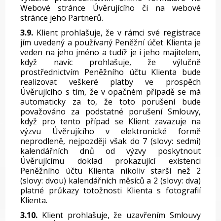
Webové stránce Úvěrujícího či na webové
stránce jeho Partnerů.
3.9.
Klient prohlašuje, že v rámci své registrace
jím uvedený a používaný Peněžní účet Klienta je
veden na jeho jméno a tudíž je i jeho majitelem,
když navíc prohlašuje, že výlučně
prostřednictvím Peněžního účtu Klienta bude
realizovat veškeré platby ve prospěch
Úvěrujícího s tím, že v opačném případě se má
automaticky za to, že toto porušení bude
považováno za podstatné porušení Smlouvy,
když pro tento případ se Klient zavazuje na
výzvu Úvěrujícího v elektronické formě
neprodleně, nejpozději však do 7 (slovy: sedmi)
kalendářních dnů od výzvy poskytnout
Úvěrujícímu doklad prokazující existenci
Peněžního účtu Klienta nikoliv starší než 2
(slovy: dvou) kalendářních měsíců a 2 (slovy: dva)
platné průkazy totožnosti Klienta s fotografií
Klienta.
3.10.
Klient prohlašuje, že uzavřením Smlouvy