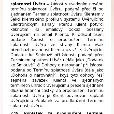
splatnosti Úvěru –
žádost s uvedením nového
termínu splatnosti Úvěru, podaná před či po
sjednaném Termínu splatnosti Úvěru Klientem v
Sekci klientského profilu v systému Úvěrujícího
Elektronickými kanály, kterou Klient potvrdí
kliknutím na emailový odkaz odeslaný
Úvěrujícím na email Klienta. K odsouhlasení
podané Žádosti o prodloužení Termínu
splatnosti Úvěru ze strany Klienta však
předchází povinnost Klienta uzavřít s Úvěrujícím
Dodatek ke Smlouvě při žádosti podané před
Termínem splatnosti Úvěru (dále jako „Dodatek
ke Smlouvě“) či Dohody o narovnání při žádosti
podané po Termínu splatnosti Úvěru (dále jako
„Dohoda o narovnání“), když tyto dohody řeší
zejména závazek Klienta ve sjednaných
termínech uhradit Úvěrujícímu předem sjednané
dlužné finanční částky. Za prodloužení Termínu
splatnosti Úvěru je Klient povinován zaplatit
Úvěrujícímu Poplatek za prodloužení Termínu
splatnosti Úvěru.
2.19. Poplatek za prodloužení Termínu