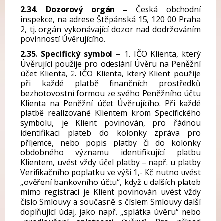
2.34. Dozorový orgán –
Česká obchodní
inspekce, na adrese Štěpánská 15, 120 00 Praha
2, tj. orgán vykonávající dozor nad dodržováním
povinností Úvěrujícího.
2.35. Specifický symbol –
1. IČO Klienta, který
Úvěrující použije pro odeslání Úvěru na Peněžní
účet Klienta, 2. IČO Klienta, který Klient použije
při každé platbě finančních prostředků
bezhotovostní formou ze svého Peněžního účtu
Klienta na Peněžní účet Úvěrujícího. Při každé
platbě realizované Klientem krom Specifického
symbolu, je Klient povinován, pro řádnou
identifikaci plateb do kolonky zpráva pro
příjemce, nebo popis platby či do kolonky
obdobného významu identifikující platbu
Klientem, uvést vždy účel platby – např. u platby
Verifikačního poplatku ve výši 1,- Kč nutno uvést
„ověření bankovního účtu“, když u dalších plateb
mimo registraci je Klient povinován uvést vždy
číslo Smlouvy a současně s číslem Smlouvy další
doplňující údaj, jako např. „splátka úvěru“ nebo