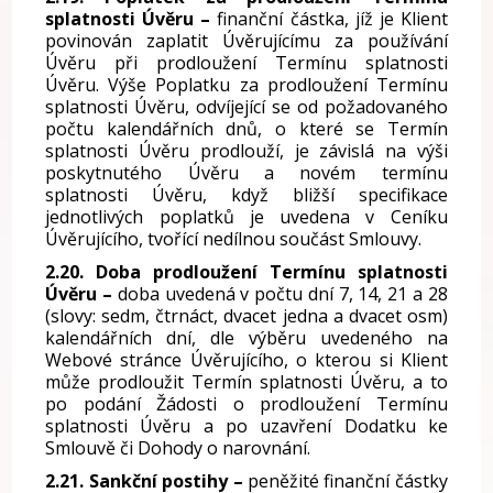
splatnosti Úvěru –
finanční částka, jíž je Klient
povinován zaplatit Úvěrujícímu za používání
Úvěru při prodloužení Termínu splatnosti
Úvěru. Výše Poplatku za prodloužení Termínu
splatnosti Úvěru, odvíjející se od požadovaného
počtu kalendářních dnů, o které se Termín
splatnosti Úvěru prodlouží, je závislá na výši
poskytnutého Úvěru a novém termínu
splatnosti Úvěru, když bližší specifikace
jednotlivých poplatků je uvedena v Ceníku
Úvěrujícího, tvořící nedílnou součást Smlouvy.
2.20. Doba prodloužení Termínu splatnosti
Úvěru –
doba uvedená v počtu dní 7, 14, 21 a 28
(slovy: sedm, čtrnáct, dvacet jedna a dvacet osm)
kalendářních dní, dle výběru uvedeného na
Webové stránce Úvěrujícího, o kterou si Klient
může prodloužit Termín splatnosti Úvěru, a to
po podání Žádosti o prodloužení Termínu
splatnosti Úvěru a po uzavření Dodatku ke
Smlouvě či Dohody o narovnání.
2.21. Sankční postihy –
peněžité finanční částky