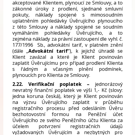
akceptované Klientem, plynoucí ze Smlouvy, a to
zákonné úroky z prodlení, sjednané smluvní
pokuty, náklady spojené s mimosoudním
uplatněním pohledávky Úvěrujícího plynoucího
z této Smlouvy a náklady spojené se soudním
vymáháním pohledávky Úvěrujícího, a to
zejména náklady za právní zastoupení dle vyhl. č.
177/1996 Sb., advokátní tarif, v platném znění
(dále „
Advokátní tarif
“), k jejichž úhradě se
Klient zavázal a které je Klient povinován
zaplatit Úvěrujícímu pro případ prodlení Klienta
s řádným a včasným plnění podmínek,
plynoucích pro Klienta ze Smlouvy.
2.22. Verifikační poplatek –
jednorázový
nevratný finanční poplatek ve výši 1,- Kč (slovy:
jedna koruna česká), který je Klient povinován
na výzvu Úvěrujícího zaplatit v průběhu
registračního procesu před odesláním Úvěru
bezhotovostní formou na Peněžní účet
Úvěrujícího ze svého Peněžního účtu Klienta za
účelem potvrzení registračních údajů
vyžadovaných Úvěrujícím a nezbytných pro